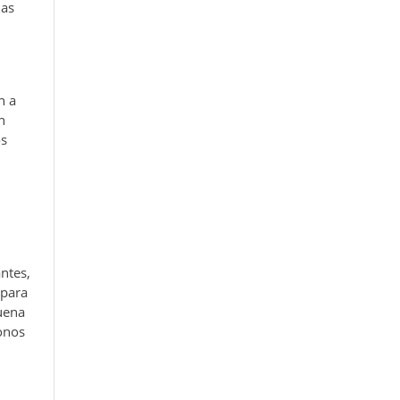
las
n a
n
os
ntes,
 para
uena
onos