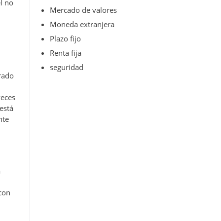
l no
Mercado de valores
Moneda extranjera
Plazo fijo
Renta fija
seguridad
rado
veces
está
nte
a
con