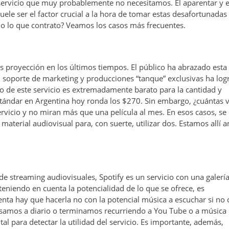
 servicio que muy probablemente no necesitamos. El aparentar y e
ele ser el factor crucial a la hora de tomar estas desafortunadas
o lo que contrato? Veamos los casos más frecuentes.
ás proyección en los últimos tiempos. El público ha abrazado esta
 soporte de marketing y producciones “tanque” exclusivas ha log
o de este servicio es extremadamente barato para la cantidad y
stándar en Argentina hoy ronda los $270. Sin embargo, ¿cuántas 
rvicio y no miran más que una película al mes. En esos casos, se 
terial audiovisual para, con suerte, utilizar dos. Estamos allí a
 de streaming audiovisuales, Spotify es un servicio con una galerí
 teniendo en cuenta la potencialidad de lo que se ofrece, es
nta hay que hacerla no con la potencial música a escuchar si no 
samos a diario o terminamos recurriendo a You Tube o a música
al para detectar la utilidad del servicio. Es importante, además,