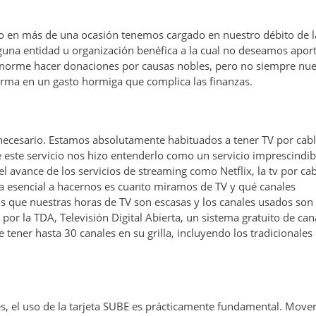
ero en más de una ocasión tenemos cargado en nuestro débito de l
guna entidad u organización benéfica a la cual no deseamos apor
 enorme hacer donaciones por causas nobles, pero no siempre nue
rma en un gasto hormiga que complica las finanzas.
innecesario. Estamos absolutamente habituados a tener TV por cab
 este servicio nos hizo entenderlo como un servicio imprescindib
el avance de los servicios de streaming como Netflix, la tv por ca
a esencial a hacernos es cuanto miramos de TV y qué canales
os que nuestras horas de TV son escasas y los canales usados son
 por la
TDA, Televisión Digital Abierta
, un sistema gratuito de can
 tener hasta 30 canales en su grilla, incluyendo los tradicionales
es, el uso de la tarjeta SUBE es prácticamente fundamental. Move