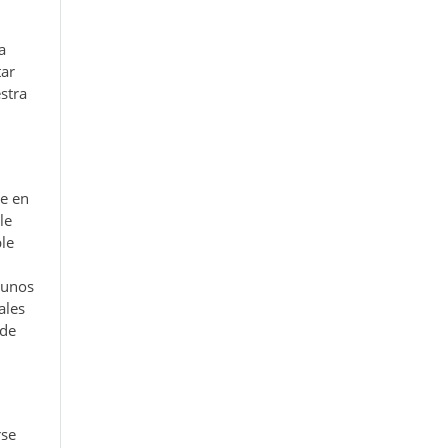
a
tar
stra
le en
le
ble
 unos
ales
 de
rse